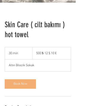
Skin Care ( cilt bakımı )
hot towel
500
₺
30 min
3
500 ₺ 12 $ 10 €
12
0
$
10
m
€
Altın Bilezik Sokak
i
n
Book Now